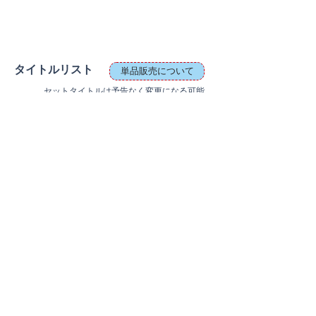
タイトルリスト
単品販売について
セットタイトルは予告なく変更になる可能
性があります。また、装丁デザイン等が変
更になる可能性があります。
あらかじめご了承ください。
1 ALL ABOUT JAPAN 古き良き日本
(9784805318294)
2 JAPANESE CELEBRATIONS 子ども用日本歳時
記
(9784805317389)
3 JAPANESE TRADITIONS 懐かしい日本の風景
(9784805319093)