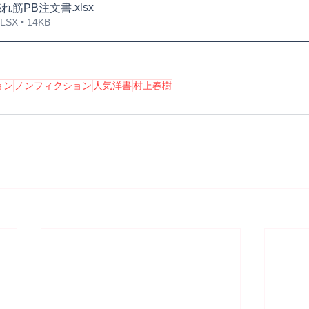
.xlsx
売れ筋PB注文書
X • 14KB
ョン
ノンフィクション
人気洋書
村上春樹