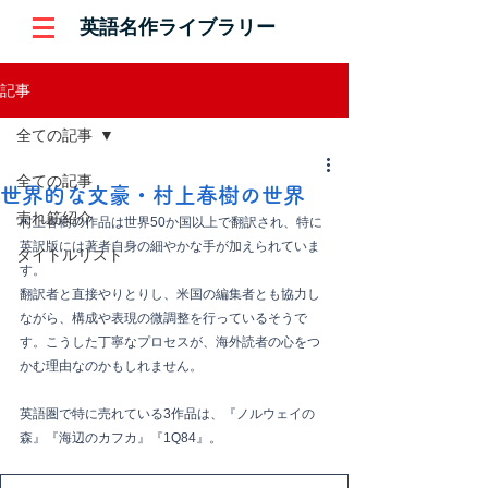
英語名作ライブラリー
記事
全ての記事
全ての記事
世界的な文豪・村上春樹の世界
売れ筋紹介
村上春樹の作品は世界50か国以上で翻訳され、特に
英訳版には著者自身の細やかな手が加えられていま
タイトルリスト
す。
翻訳者と直接やりとりし、米国の編集者とも協力し
ながら、構成や表現の微調整を行っているそうで
す。こうした丁寧なプロセスが、海外読者の心をつ
かむ理由なのかもしれません。
英語圏で特に売れている3作品は、『ノルウェイの
森』『海辺のカフカ』『1Q84』。