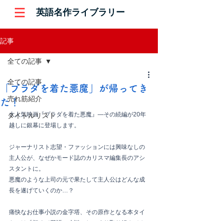
英語名作ライブラリー
記事
全ての記事
全ての記事
「プラダを着た悪魔」が帰ってき
売れ筋紹介
た！
大人気映画『プラダを着た悪魔』―その続編が20年
タイトルリスト
越しに銀幕に登場します。
ジャーナリスト志望・ファッションには興味なしの
主人公が、なぜかモード誌のカリスマ編集長のアシ
スタントに。
悪魔のような上司の元で果たして主人公はどんな成
長を遂げていくのか…？
痛快なお仕事小説の金字塔、その原作となる本タイ