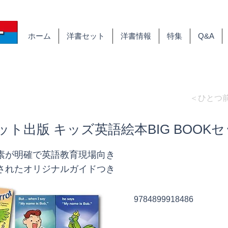
ホーム
洋書セット
洋書情報
特集
Q&A
＜ひとつ
ト出版 キッズ英語絵本BIG BOOK
素が明確で英語教育現場向き
されたオリジナルガイドつき
9784899918486