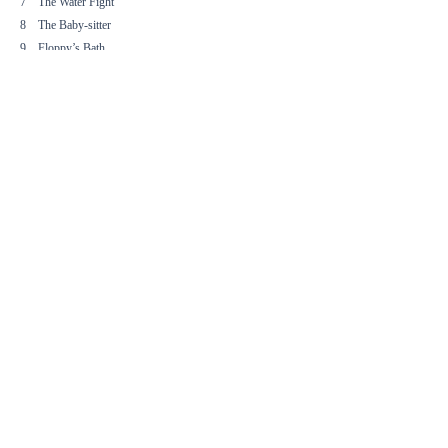
7 The Water Fight
8 The Baby-sitter
9 Floppy’s Bath
10 Kipper’s Balloon
11 Kipper’s Birthday
12 Spots!
13 The Foggy Day
14 The Wobbly Tooth
15 Biff’s Aeroplane
16 The Chase
17 Floppy the Hero
18 Kipper’s Laces
19 Put It Back
20 Poor Floppy
21 The Big Egg
22 A Present for Mum
23 In a Bit